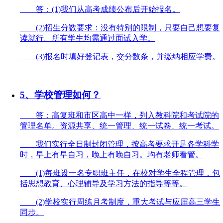
答：(1)我们从高考成绩公布后开始报名。
(2)招生分数要求：没有特别的限制，只要自己想要复
读就行。所有学生均需通过面试入学。
(3)报名时填好登记表，交分数条，并缴纳相应学费。
5、学校管理如何？
答：高复班和市区高中一样，列入教科院和考试院的
管理名单。资源共享、统一管理、统一试卷、统一考试。
我们实行全日制封闭管理，按高考要求开足各学科学
时，早上有早自习，晚上有晚自习。均有老师看管。
(1)每班设一名专职班主任，在校对学生全程管理，包
括思想教育、心理辅导及学习方法的指导等等。
(2)学校实行周练月考制度，重大考试与应届高三学生
同步。