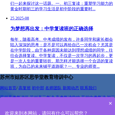
们一起来探讨这一话题。一、初三复读：重塑学习能力的
黄金时期初三的学习生活是初中阶段的重要时...
25
2025-08
为梦想再出发：中学复读班的正确选择
每年，随着高考、中考成绩的发布，许多同学和家长都会
陷入深深的思考：是不是可以再给自己一次机会？尤其是
在中学阶段，由于各种原因未能达到理想成绩的同学，往
往会选择复读。中学复读，不仅是一次学习的再起步，更
是一次人生的重要转折。那怎样才能选择一个合适的复读
班，为自己的未来铺平道路呢？一、专业的师资...
苏州市姑苏区思学堂教育培训中心
网站首页
/
高复班
初中部
名师团队
新闻动态
联系我们
苏州高考复读班
苏州高三复读
高考复读学校
苏州中考复读
初三
×
复读班
中考复读
苏州中考复读学校
网站地图
欢迎来到本网站，请问有什么可以帮您？
电话：
400-667-3318