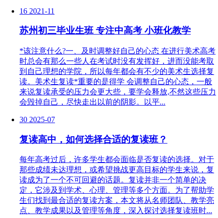
16
2021-11
苏州初三毕业生班 专注中高考 小班化教学
*该注意什么?一、及时调整好自己的心态 在进行美术高考
时总会有那么一些人在考试时没有发挥好，进而没能考取
到自己理想的学院，所以每年都会有不少的美术生选择复
读。美术生复读*重要的是得学 会调整自己的心态，一般
来说复读承受的压力会更大些，要学会释放,不然这些压力
会毁掉自己，尽快走出以前的阴影。以平...
30
2025-07
复读高中，如何选择合适的复读班？
每年高考过后，许多学生都会面临是否复读的选择。对于
那些成绩未达理想，或希望挑战更高目标的学生来说，复
读成为了一个不可回避的话题。复读并非一个简单的决
定，它涉及到学术、心理、管理等多个方面。为了帮助学
生们找到最合适的复读方案，本文将从名师团队、教学亮
点、教学成果以及管理等角度，深入探讨选择复读班时...