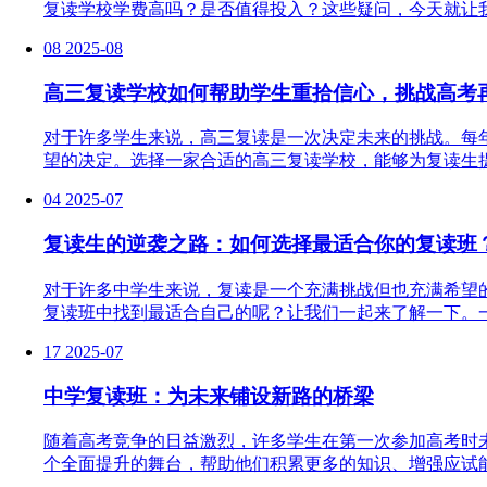
复读学校学费高吗？是否值得投入？这些疑问，今天就让我
08
2025-08
高三复读学校如何帮助学生重拾信心，挑战高考
对于许多学生来说，高三复读是一次决定未来的挑战。每
望的决定。选择一家合适的高三复读学校，能够为复读生提
04
2025-07
复读生的逆袭之路：如何选择最适合你的复读班
对于许多中学生来说，复读是一个充满挑战但也充满希望
复读班中找到最适合自己的呢？让我们一起来了解一下。一
17
2025-07
中学复读班：为未来铺设新路的桥梁
随着高考竞争的日益激烈，许多学生在第一次参加高考时
个全面提升的舞台，帮助他们积累更多的知识、增强应试能