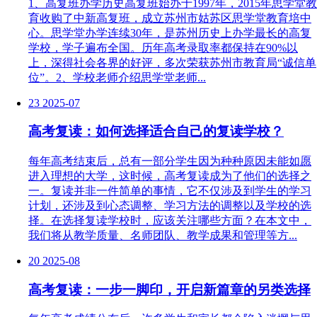
1、高复班办学历史高复班始办于1997年，2015年思学堂教
育收购了中新高复班，成立苏州市姑苏区思学堂教育培中
心。思学堂办学连续30年，是苏州历史上办学最长的高复
学校，学子遍布全国。历年高考录取率都保持在90%以
上，深得社会各界的好评，多次荣获苏州市教育局“诚信单
位”。2、学校老师介绍思学堂老师...
23
2025-07
高考复读：如何选择适合自己的复读学校？
每年高考结束后，总有一部分学生因为种种原因未能如愿
进入理想的大学，这时候，高考复读成为了他们的选择之
一。复读并非一件简单的事情，它不仅涉及到学生的学习
计划，还涉及到心态调整、学习方法的调整以及学校的选
择。在选择复读学校时，应该关注哪些方面？在本文中，
我们将从教学质量、名师团队、教学成果和管理等方...
20
2025-08
高考复读：一步一脚印，开启新篇章的另类选择