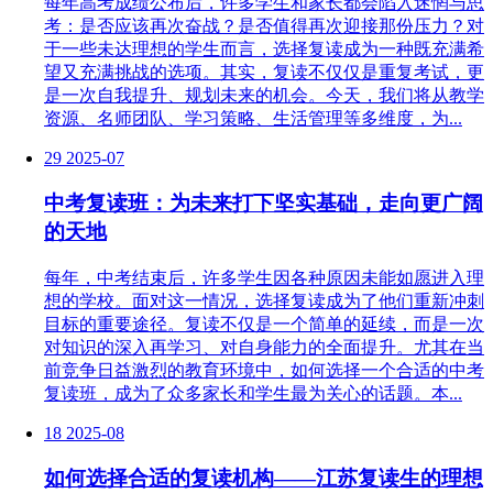
每年高考成绩公布后，许多学生和家长都会陷入迷惘与思
考：是否应该再次奋战？是否值得再次迎接那份压力？对
于一些未达理想的学生而言，选择复读成为一种既充满希
望又充满挑战的选项。其实，复读不仅仅是重复考试，更
是一次自我提升、规划未来的机会。今天，我们将从教学
资源、名师团队、学习策略、生活管理等多维度，为...
29
2025-07
中考复读班：为未来打下坚实基础，走向更广阔
的天地
每年，中考结束后，许多学生因各种原因未能如愿进入理
想的学校。面对这一情况，选择复读成为了他们重新冲刺
目标的重要途径。复读不仅是一个简单的延续，而是一次
对知识的深入再学习、对自身能力的全面提升。尤其在当
前竞争日益激烈的教育环境中，如何选择一个合适的中考
复读班，成为了众多家长和学生最为关心的话题。本...
18
2025-08
如何选择合适的复读机构——江苏复读生的理想