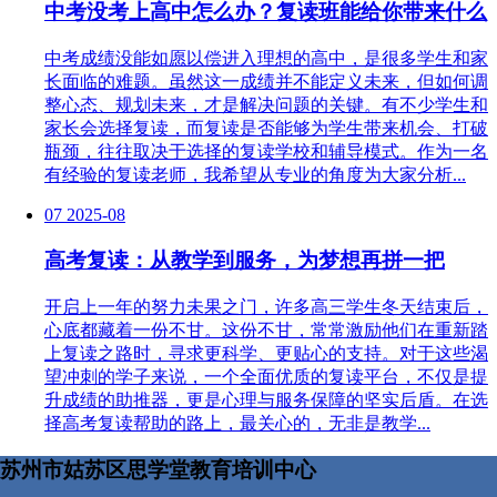
中考没考上高中怎么办？复读班能给你带来什么
中考成绩没能如愿以偿进入理想的高中，是很多学生和家
长面临的难题。虽然这一成绩并不能定义未来，但如何调
整心态、规划未来，才是解决问题的关键。有不少学生和
家长会选择复读，而复读是否能够为学生带来机会、打破
瓶颈，往往取决于选择的复读学校和辅导模式。作为一名
有经验的复读老师，我希望从专业的角度为大家分析...
07
2025-08
高考复读：从教学到服务，为梦想再拼一把
开启上一年的努力未果之门，许多高三学生冬天结束后，
心底都藏着一份不甘。这份不甘，常常激励他们在重新踏
上复读之路时，寻求更科学、更贴心的支持。对于这些渴
望冲刺的学子来说，一个全面优质的复读平台，不仅是提
升成绩的助推器，更是心理与服务保障的坚实后盾。在选
择高考复读帮助的路上，最关心的，无非是教学...
苏州市姑苏区思学堂教育培训中心