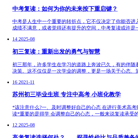
中考复读：如何为你的未来按下重启键？
中考是人生中一个重要的转折点，它不仅决定了你能否进
成绩不满意，或者觉得还有提升的空间，中考复读或许是一
14
2025-08
初三复读：重新出发的勇气与智慧
初三那年，许多学生在学习的道路上奔波已久，有的伴随
决策。这不仅仅是一次学业的调整，更是一场关于心态、策
16
2021-11
苏州初三毕业生班 专注中高考 小班化教学
*该注意什么?一、及时调整好自己的心态 在进行美术高
读*重要的是得学 会调整自己的心态，一般来说复读承受的
12
2025-08
高考复读选择何处？——探寻性价比与品质兼备