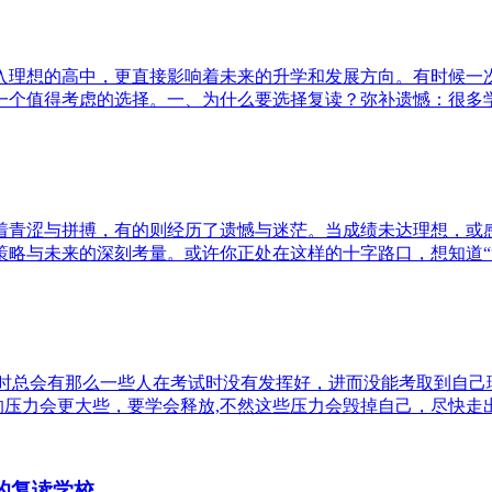
入理想的高中，更直接影响着未来的升学和发展方向。有时候一
个值得考虑的选择。一、为什么要选择复读？弥补遗憾：很多学生
着青涩与拼搏，有的则经历了遗憾与迷茫。当成绩未达理想，或
略与未来的深刻考量。或许你正处在这样的十字路口，想知道“复
考时总会有那么一些人在考试时没有发挥好，进而没能考取到自
压力会更大些，要学会释放,不然这些压力会毁掉自己，尽快走出以
的复读学校