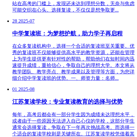
站在高考的门槛上，发现还未达到理想分数，无奈与焦虑
可能交织在心头。选择复读，不仅仅是想争取更...
28
2025-07
中学复读班：为梦想护航，助力学子再启程
在众多复读机构中，选择一个合适的复读班至关重要。优
秀的复读班不仅能够提供高水平的教学资源，还能在管理
上为学生提供更有针对性的帮助，帮助他们在短时间内迅
速提升成绩，重拾信心，争取自己的理想大学。本文将从
教学团队、教学亮点、教学成果以及管理等方面，为您详
细介绍中学复读班的优势。一、师资力量：名师...
01
2025-08
江苏复读学校：专业复读教育的选择与优势
每年，高考后都会有一部分学生因为成绩未达理想水平，
或者由于一些原因无法进入自己心仪的学校，这部分学生
通常会选择复读，争取在下一年再次挑战高考。而选择一
个适合的复读学校则是关键所在。江苏复读学校凭借着其