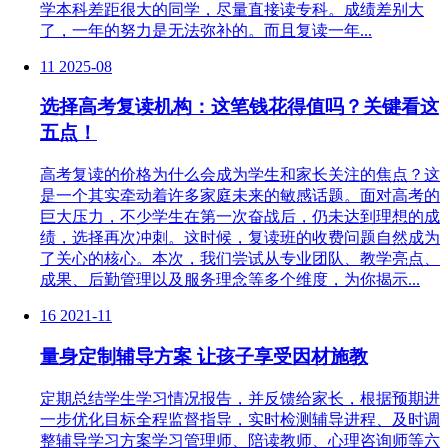
学本科差距很大的同学，尽量直接读专科。成绩差别大
了，一年的努力是无法弥补的。而且复读一年...
11
2025-08
选择高考复读机构：这笔钱花得值吗？关键看这
五点！
高考复读的价格为什么会成为学生和家长关注的焦点？这
是一个其实牵动着许多家庭未来的敏感话题。面对高考的
巨大压力，不少学生在第一次奋战后，仍未达到理想的成
绩，选择再次冲刺。这时候，复读班的收费问题自然成为
了关心的核心。本次，我们尝试从专业团队、教学亮点、
成果、后勤管理以及服务理念等多个维度，为你揭示...
16
2021-11
量身定制辅导方案 让孩子享受因材施教
定期总结学生学习情况报告，并反馈给家长，根据预期进
一步优化目标全程监督指导，实时检测辅导进程、及时调
整辅导学习方案学习管理师、陪读教师、心理咨询师等六