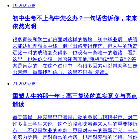
19
2025-08
初中生考不上高中怎么办？一句话告诉你，未来
依然光明
很多家长和学生都曾面对这样的尴尬：初中毕业后，成绩
未能达到理想高中线，似乎出路变得迷茫。但人生的轨迹
远比一时的成绩复杂得多，也没有一条唯一的道路。看到
这里，也许你会想，是否还有其他“跳板”或“第二春”？答
案是肯定的。在这个过程中，有很多因素可以帮助学生走
出困境，重新找到信心。这里不只有“复读...
21
2025-08
重塑人生的那一年：高三复读的真实意义与亮点
解读
每天清晨，校园里早已满是走动的身影与琅琅书声。对于
许多高三学生来说，这个阶段意味着迎来人生的重要转折
点——不仅是学业的冲刺，更是对未来的重新定义。一年
的努力等待，是对自己的承诺，也是对梦想的坚持。当你