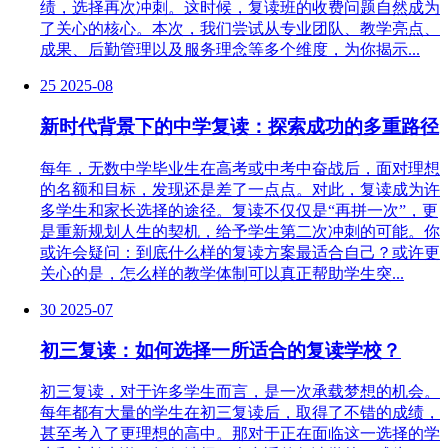
绩，选择再次冲刺。这时候，复读班的收费问题自然成为
了关心的核心。本次，我们尝试从专业团队、教学亮点、
成果、后勤管理以及服务理念等多个维度，为你揭示...
25
2025-08
新时代背景下的中学复读：探索成功的多重路径
每年，无数中学毕业生在高考或中考中奋战后，面对理想
的名额和目标，发现还是差了一点点。对此，复读成为许
多学生和家长选择的途径。复读不仅仅是“再拼一次”，更
是重新规划人生的契机，给予学生第二次冲刺的可能。你
或许会疑问：到底什么样的复读方案最适合自己？或许更
关心的是，怎么样的教学体制可以真正帮助学生突...
30
2025-07
初三复读：如何选择一所适合的复读学校？
初三复读，对于许多学生而言，是一次承载梦想的机会。
每年都有大量的学生在初三复读后，取得了不错的成绩，
甚至考入了更理想的高中。那对于正在面临这一选择的学