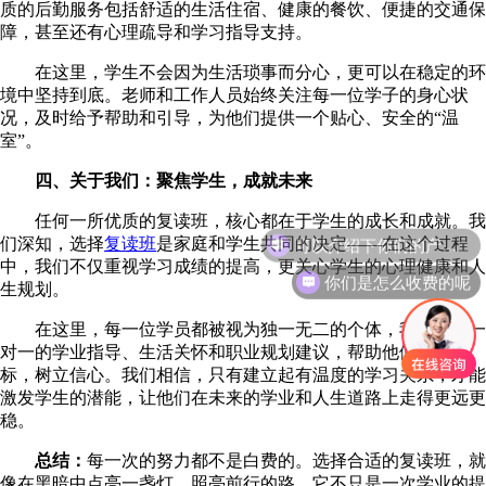
质的后勤服务包括舒适的生活住宿、健康的餐饮、便捷的交通保
障，甚至还有心理疏导和学习指导支持。
在这里，学生不会因为生活琐事而分心，更可以在稳定的环
境中坚持到底。老师和工作人员始终关注每一位学子的身心状
况，及时给予帮助和引导，为他们提供一个贴心、安全的“温
室”。
四、关于我们：聚焦学生，成就未来
任何一所优质的复读班，核心都在于学生的成长和成就。我
可以介绍下你们的产品么
们深知，选择
复读班
是家庭和学生共同的决定——在这个过程
中，我们不仅重视学习成绩的提高，更关心学生的心理健康和人
你们是怎么收费的呢
生规划。
在这里，每一位学员都被视为独一无二的个体，我们提供一
对一的学业指导、生活关怀和职业规划建议，帮助他们理清目
标，树立信心。我们相信，只有建立起有温度的学习关系，才能
激发学生的潜能，让他们在未来的学业和人生道路上走得更远更
稳。
总结：
每一次的努力都不是白费的。选择合适的复读班，就
像在黑暗中点亮一盏灯，照亮前行的路。它不只是一次学业的提