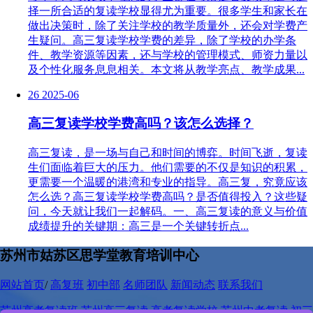
择一所合适的复读学校显得尤为重要。很多学生和家长在
做出决策时，除了关注学校的教学质量外，还会对学费产
生疑问。高三复读学校学费的差异，除了学校的办学条
件、教学资源等因素，还与学校的管理模式、师资力量以
及个性化服务息息相关。本文将从教学亮点、教学成果...
26
2025-06
高三复读学校学费高吗？该怎么选择？
高三复读，是一场与自己和时间的博弈。时间飞逝，复读
生们面临着巨大的压力。他们需要的不仅是知识的积累，
更需要一个温暖的港湾和专业的指导。高三复，究竟应该
怎么选？高三复读学校学费高吗？是否值得投入？这些疑
问，今天就让我们一起解码。一、高三复读的意义与价值
成绩提升的关键期：高三是一个关键转折点...
苏州市姑苏区思学堂教育培训中心
网站首页
/
高复班
初中部
名师团队
新闻动态
联系我们
苏州高考复读班
苏州高三复读
高考复读学校
苏州中考复读
初三