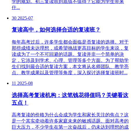
学的规划。初三复读班到底值不值得？它能为学生带来
什...
30
2025-07
复读高中，如何选择合适的复读班？
每年高考过后，许多学生都会面临是否复读的选择。对于
那些成绩未达理想，或希望挑战更高目标的学生来说，复
读成为了一个不可回避的话题。复读并非一个简单的决
定，它涉及到学术、心理、管理等多个方面。为了帮助学
生们找到最合适的复读方案，本文将从名师团队、教学亮
点、教学成果以及管理等角度，深入探讨选择复读班时...
11
2025-08
选择高考复读机构：这笔钱花得值吗？关键看这
五点！
高考复读的价格为什么会成为学生和家长关注的焦点？这
是一个其实牵动着许多家庭未来的敏感话题。面对高考的
巨大压力，不少学生在第一次奋战后，仍未达到理想的成