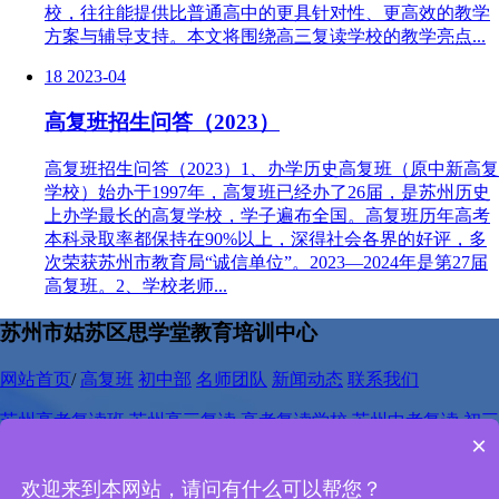
校，往往能提供比普通高中的更具针对性、更高效的教学
方案与辅导支持。本文将围绕高三复读学校的教学亮点...
18
2023-04
高复班招生问答（2023）
高复班招生问答（2023）1、办学历史高复班（原中新高复
学校）始办于1997年，高复班已经办了26届，是苏州历史
上办学最长的高复学校，学子遍布全国。高复班历年高考
本科录取率都保持在90%以上，深得社会各界的好评，多
次荣获苏州市教育局“诚信单位”。2023—2024年是第27届
高复班。2、学校老师...
苏州市姑苏区思学堂教育培训中心
网站首页
/
高复班
初中部
名师团队
新闻动态
联系我们
苏州高考复读班
苏州高三复读
高考复读学校
苏州中考复读
初三
×
复读班
中考复读
苏州中考复读学校
网站地图
欢迎来到本网站，请问有什么可以帮您？
电话：
400-667-3318