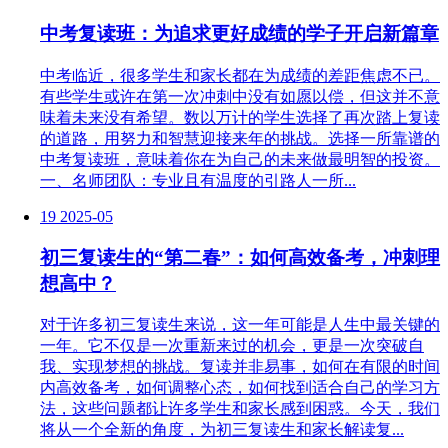
中考复读班：为追求更好成绩的学子开启新篇章
中考临近，很多学生和家长都在为成绩的差距焦虑不已。
有些学生或许在第一次冲刺中没有如愿以偿，但这并不意
味着未来没有希望。数以万计的学生选择了再次踏上复读
的道路，用努力和智慧迎接来年的挑战。选择一所靠谱的
中考复读班，意味着你在为自己的未来做最明智的投资。
一、名师团队：专业且有温度的引路人一所...
19
2025-05
初三复读生的“第二春”：如何高效备考，冲刺理
想高中？
对于许多初三复读生来说，这一年可能是人生中最关键的
一年。它不仅是一次重新来过的机会，更是一次突破自
我、实现梦想的挑战。复读并非易事，如何在有限的时间
内高效备考，如何调整心态，如何找到适合自己的学习方
法，这些问题都让许多学生和家长感到困惑。今天，我们
将从一个全新的角度，为初三复读生和家长解读复...