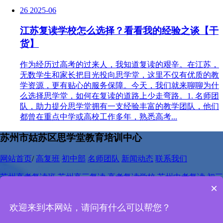
26
2025-06
江苏复读学校怎么选择？看看我的经验之谈【干
货】
作为经历过高考的过来人，我知道复读的艰辛。在江苏，
无数学生和家长把目光投向思学堂，这里不仅有优质的教
学资源，更有贴心的服务保障。今天，我们就来聊聊为什
么选择思学堂，如何在复读的道路上少走弯路。1. 名师团
队，助力提分思学堂拥有一支经验丰富的教学团队，他们
都曾在重点中学或高校工作多年，熟悉高考...
苏州市姑苏区思学堂教育培训中心
网站首页
/
高复班
初中部
名师团队
新闻动态
联系我们
苏州高考复读班
苏州高三复读
高考复读学校
苏州中考复读
初三
×
复读班
中考复读
苏州中考复读学校
网站地图
欢迎来到本网站，请问有什么可以帮您？
电话：
400-667-3318