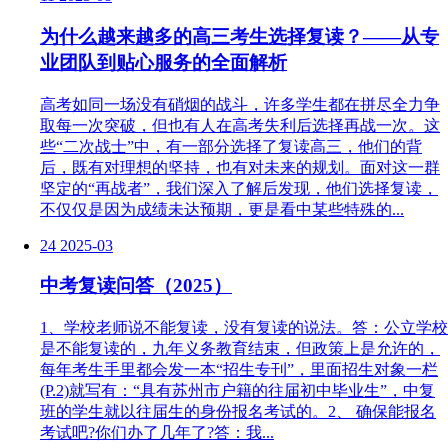
为什么越来越多的高三考生选择复读？——从专
业团队到贴心服务的全面解析
高考如同一场没有硝烟的战斗，许多学生都在拼尽全力争
取每一次突破，但也有人在高考失利后选择再战一次。这
些“二次战士”中，有一部分选择了复读高三，他们的背
后，既有对理想的坚持，也有对未来的规划。面对这一群
坚定的“再战者”，我们深入了解后发现，他们选择复读，
不仅仅是因为成绩未达预期，更是看中某些特殊的...
24
2025-03
中考复读问答（2025）
1、学校老师说不能复读，没有复读的说法。答：公立学校
是不能复读的，九年义务教育结束，但政策上是允许的，
每年考生手里都会发一本“招生专刊”，里面招生对象一栏
(P.2)就写有：“具有苏州市户籍的往届初中毕业生”，中复
班的学生就以往届生的身份报名考试的。2、 确保能报名
考试吧?你们办了几年了?答：我...