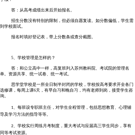
答：从高考成绩出来后开始报名。
招生分数没有特别的限制，但必须自愿复读。如分数偏低，学生需
到学校面试。
报名时填好登记表，带上分数条或查分截图。
5、学校管理是怎样的？
答：和公立高中一样，高复班列入苏州教科院、考试院的管理名
单。资源共享、统一试卷、统一考试。
思学堂学校是一所全日制半封闭的学校，学校按高考要求开全各门
选修课，每周上课6天，有早自习和晚自习，均有老师到岗，接受学生咨
询。
、每班设专职班主任，对学生全程管理，包括思想教育、心理辅
1
导及学习方法的指导等等。
、学校实行周练月考制度，重大考试与应届高三学生同步，享有
2
同等考试资源。