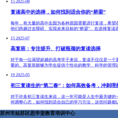
15
2025-08
复读高中的选择，如何找到适合你的“桥梁”
每年，有大量的高中生因为各种原因需要进行复读，希望
他们跨越过去障碍、实现未来目标的“桥梁”。在选择复读高
15
2025-07
高复班：专注提升、打破瓶颈的复读选择
对于每一位渴望超越的高考学子来说，复读不仅仅是一个
要的。高复班能够为学生提供个性化的教学、科学的管理以及
19
2025-05
初三复读生的“第二春”：如何高效备考，冲刺理
对于许多初三复读生来说，这一年可能是人生中最关键的
何调整心态，如何找到适合自己的学习方法，这些问题都让
苏州市姑苏区思学堂教育培训中心