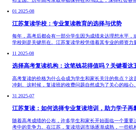
布全国。历年高考录取率都保持在90%以上，深得社会各界
01
2025-08
江苏复读学校：专业复读教育的选择与优势
每年，高考后都会有一部分学生因为成绩未达理想水平，
学校则是关键所在。江苏复读学校凭借着其专业的师资力量
11
2025-08
选择高考复读机构：这笔钱花得值吗？关键看这
高考复读的价格为什么会成为学生和家长关注的焦点？这
冲刺。这时候，复读班的收费问题自然成为了关心的核心。
31
2025-07
江苏复读：如何选择专业复读培训，助力学子再
随着高考成绩的公布，许多学生和家长开始面临一个重要
考中的竞争力。在江苏，复读培训市场逐渐成熟，一些机构