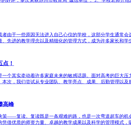
的好评，多次荣获苏州市教育局“诚信单位”。2、学校老师介绍思学
或者由于一些原因无法进入自己心仪的学校，这部分学生通常会
、先进的教学理念以及精细化的管理方式，成为许多家长和学生的
五点！
是一个其实牵动着许多家庭未来的敏感话题。面对高考的巨大压
本次，我们尝试从专业团队、教学亮点、成果、后勤管理以及服务
攀高峰
决策——复读。复读既是一条艰难的路，也是一次弯道超车的机
凭借优质的师资力量、卓越的教学成果以及科学的管理模式，吸引